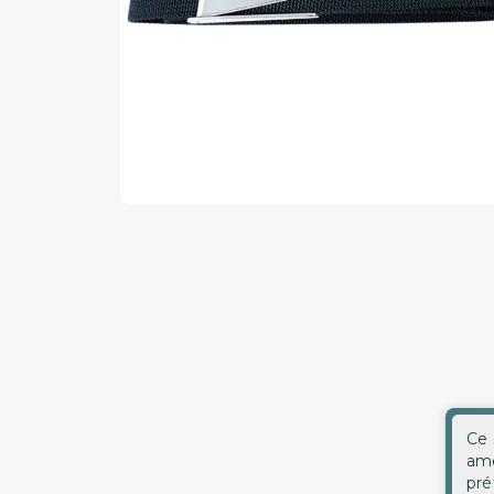
Ce 
amé
pré