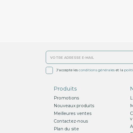

J'accepte les
conditions générales
et la
polit
Produits
N
Promotions
L
Nouveaux produits
M
Meilleures ventes
C
v
Contactez-nous
A
Plan du site