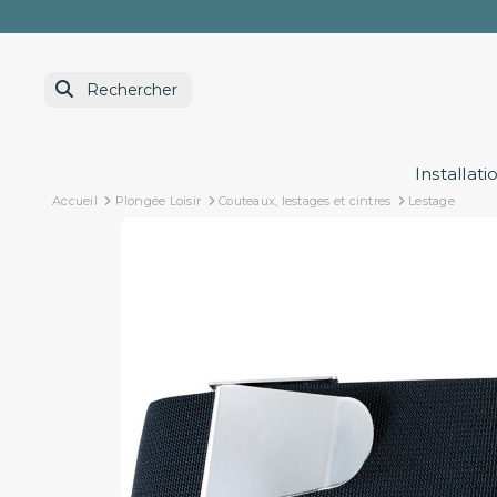
Installati
Accueil
Plongée Loisir
Couteaux, lestages et cintres
Lestage