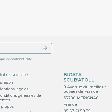
ique de confidentialité
otre société
BIGATA
SCUB'ATOLL
ivraison
8 Avenue du meilleur
entions légales
ouvrier de France
onditions générales de
33700 MERIGNAC
entes
France
 propos
05 57 21 59 35