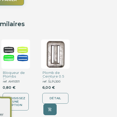
imilaires
Bloqueur de
Plomb de
Plomb
Plombs
Ceinture 0.5
Grenaille 0.5
Plastique
kg Sublest
kg Sublest
ref. AM10511
ref. SLPL500
ref. SLLGI500
0,80 €
6,00 €
7,90 €
CHOISISSEZ
DÉTAIL
DÉTAIL
UNE
OPTION
er