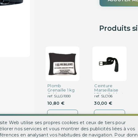
Produits s
Plomb
Ceinture
Grenaille 1 kg
Marseillaise
Sublest
1.70 m Sublest
ref. SLLGI1000
ref. SLC106
10,80 €
30,00 €
DÉTAIL
DÉTAIL
site Web utilise ses propres cookies et ceux de tiers pour
liorer nos services et vous montrer des publicités liées à vos
férences en analysant vos habitudes de navigation. Pour donn