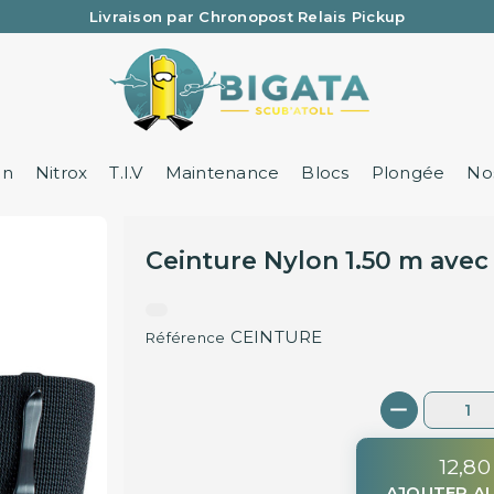
Livraison par Chronopost Relais Pickup
Une question ? Un renseignement ? 05 57 21 59 35
on
Nitrox
T.I.V
Maintenance
Blocs
Plongée
Nos
Ceinture Nylon 1.50 m avec
CEINTURE
Référence
12,80
AJOUTER AU