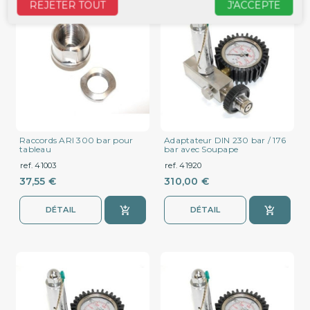
REJETER TOUT
J'ACCEPTE
Raccords ARI 300 bar pour
Adaptateur DIN 230 bar / 176
tableau
bar avec Soupape
ref. 41003
ref. 41920
37,55 €
310,00 €
DÉTAIL
DÉTAIL