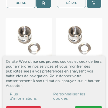
DÉTAIL
DÉTAIL
Ce site Web utilise ses propres cookies et ceux de tiers
pour améliorer nos services et vous montrer des
Raccords DIN 230 bar pour
Raccords DIN 300 bar pour
publicités liées à vos préférences en analysant vos
tableau
tableau
habitudes de navigation. Pour donner votre
ref. 41001
ref. 41002
consentement à son utilisation, appuyez sur le bouton
37,55 €
37,55 €
Accepter.
DÉTAIL
DÉTAIL
Plus
Personnaliser les
d'informations
cookies