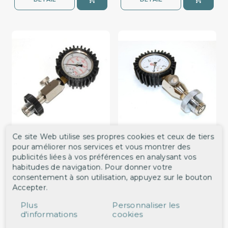
Ce site Web utilise ses propres cookies et ceux de tiers
Manomètre de surface DIN
Manomètre de surface
NITROX
pour améliorer nos services et vous montrer des
ref. 42511
ref. 42521
publicités liées à vos préférences en analysant vos
82,00 €
117,00 €
habitudes de navigation. Pour donner votre
consentement à son utilisation, appuyez sur le bouton
Accepter.
DÉTAIL
DÉTAIL
Plus
Personnaliser les
d'informations
cookies