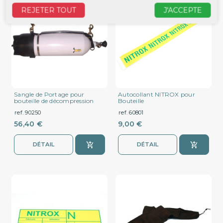
REJETER TOUT
J'ACCEPTE
Sangle de Portage pour
Autocollant NITROX pour
bouteille de décompression
Bouteille
ref. 90250
ref. 60801
56,40 €
9,00 €
DÉTAIL
DÉTAIL