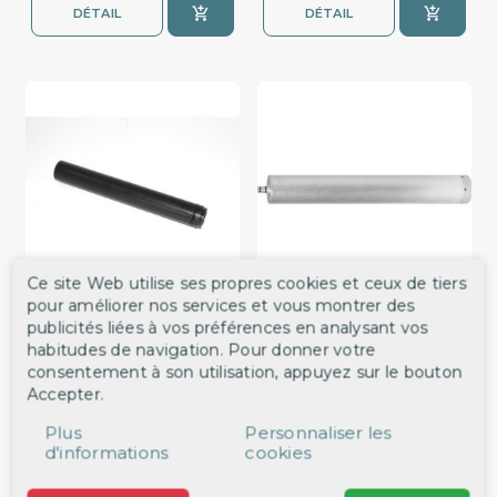
DÉTAIL
DÉTAIL
Ce site Web utilise ses propres cookies et ceux de tiers
pour améliorer nos services et vous montrer des
Cartouche de Filtration MCH
Cartouche finale COLTRI MCH
publicités liées à vos préférences en analysant vos
8 à 32 COLTRI
30-36 Mark 1/2
habitudes de navigation. Pour donner votre
ref. 32452
ref. 32453
consentement à son utilisation, appuyez sur le bouton
89,00 €
158,00 €
Accepter.
DÉTAIL
DÉTAIL
Plus
Personnaliser les
d'informations
cookies