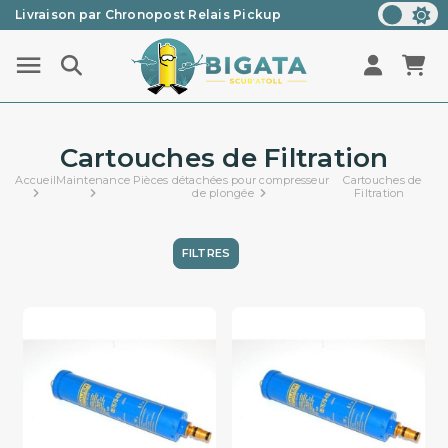
Livraison par Chronopost Relais Pickup
Une question ? Un renseignement ? 05 57 21 59 35
Cartouches de Filtration
Accueil
Maintenance
Pièces détachées pour compresseur
Cartouches de
de plongée
Filtration
FILTRES