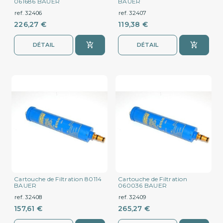
061686 BAUER
BAUER
ref. 32406
ref. 32407
226,27 €
119,38 €
DÉTAIL
DÉTAIL
Cartouche de Filtration 80114
Cartouche de Filtration
BAUER
060036 BAUER
ref. 32408
ref. 32409
157,61 €
265,27 €