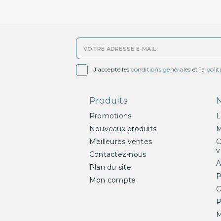

J'accepte les
conditions générales
et la
polit
Produits
N
Promotions
L
Nouveaux produits
M
Meilleures ventes
C
v
Contactez-nous
A
Plan du site
P
Mon compte
C
P
M