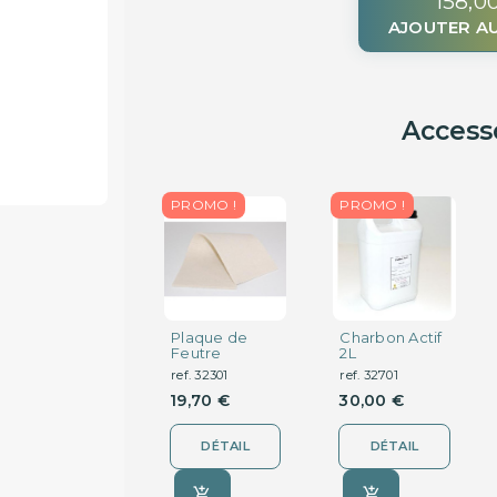
158,0
AJOUTER AU
Access
PROMO !
PROMO !
Plaque de
Charbon Actif
Feutre
2L
ref. 32301
ref. 32701
19,70 €
30,00 €
DÉTAIL
DÉTAIL