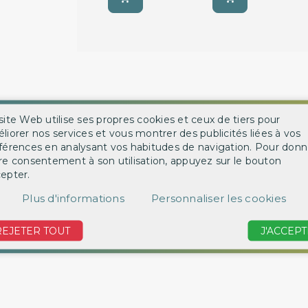
site Web utilise ses propres cookies et ceux de tiers pour
tre à charbon actif et tamis moléculaire
rechargeable
perme
liorer nos services et vous montrer des publicités liées à vos
férences en analysant vos habitudes de navigation. Pour donn
re consentement à son utilisation, appuyez sur le bouton
epter.
Plus d'informations
Personnaliser les cookies
vant le compresseur sur lequel est installée la cartouche
REJETER TOUT
J'ACCEPT