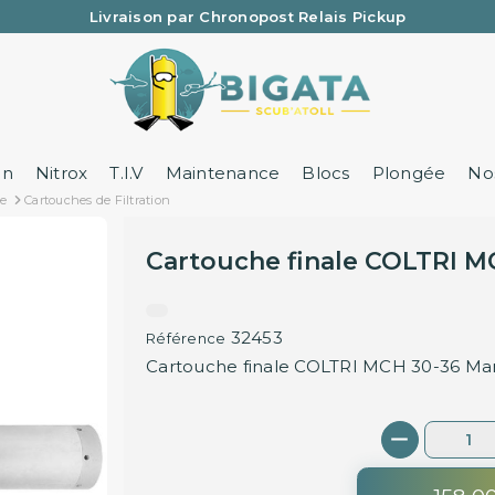
Livraison par Chronopost Relais Pickup
Une question ? Un renseignement ? 05 57 21 59 35
on
Nitrox
T.I.V
Maintenance
Blocs
Plongée
Nos
ée
Cartouches de Filtration
Cartouche finale COLTRI M
32453
Référence
Cartouche finale COLTRI MCH 30-36 Mark