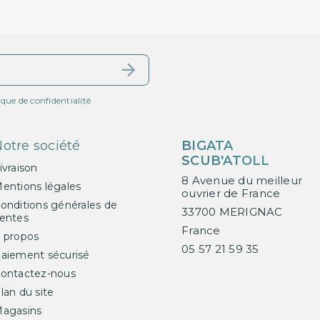
ique de confidentialité
otre société
BIGATA
SCUB'ATOLL
ivraison
8 Avenue du meilleur
entions légales
ouvrier de France
onditions générales de
33700 MERIGNAC
entes
France
 propos
05 57 21 59 35
aiement sécurisé
ontactez-nous
lan du site
agasins