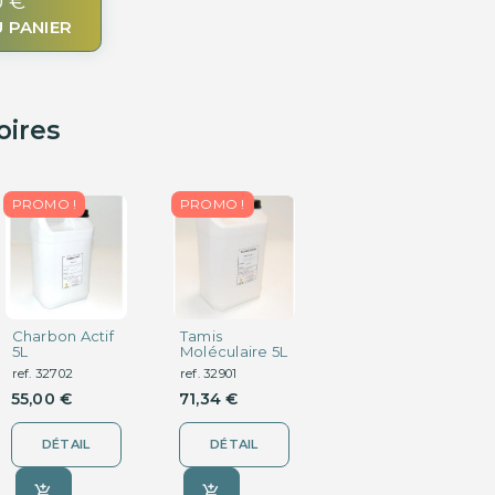
0 €
 PANIER
oires
PROMO !
PROMO !
Charbon Actif
Tamis
5L
Moléculaire 5L
ref. 32702
ref. 32901
55,00 €
71,34 €
DÉTAIL
DÉTAIL