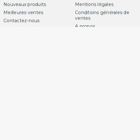
Nouveaux produits
Mentions légales
Meilleures ventes
Conditions générales de
ventes
Contactez-nous
A propos
Plan du site
Paiement sécurisé
Mon compte
Contactez-nous
Plan du site
Magasins
BIGATA
SCUB'ATOLL
8 Avenue du meilleur
ouvrier de France
33700 MERIGNAC
France
05 57 21 59 35
© 2012-2026 BIGATA SCUB'ATOLL
Créé par
Sora Websoft