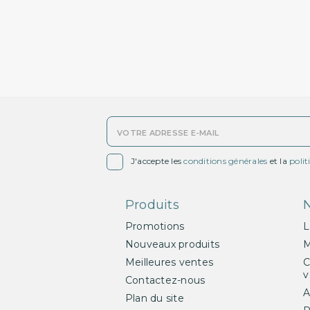

J'accepte les
conditions générales
et la
polit
Produits
N
Promotions
L
Nouveaux produits
M
Meilleures ventes
C
v
Contactez-nous
A
Plan du site