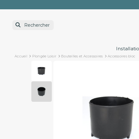
Installati
Accueil
Plongée Loisir
Bouteilles et Accessoires
Accessoires bloc