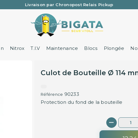
Livraison par Chronopost Relais Pickup
Une question ? Un renseignement ? 05 57 21 59 35
on
Nitrox
T.I.V
Maintenance
Blocs
Plongée
Nos
Culot de Bouteille Ø 114 m
90233
Référence
Protection du fond de la bouteille