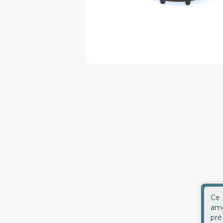
Ce 
amé
pré