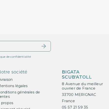
ique de confidentialité
otre société
BIGATA
SCUB'ATOLL
ivraison
8 Avenue du meilleur
entions légales
ouvrier de France
onditions générales de
33700 MERIGNAC
entes
France
 propos
05 57 21 59 35