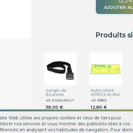
12,24
AJOUTER AU
Produits s
Sangle de
Autocollant
Bouteille
NITROX Arrêté
Ministériel
ref. ESANGBOUT
ref. 60805
38,00 €
12,80 €
site Web utilise ses propres cookies et ceux de tiers pour
DÉTAIL
CHOISISSEZ
liorer nos services et vous montrer des publicités liées à vos
UNE
OPTION
férences en analysant vos habitudes de navigation. Pour donn