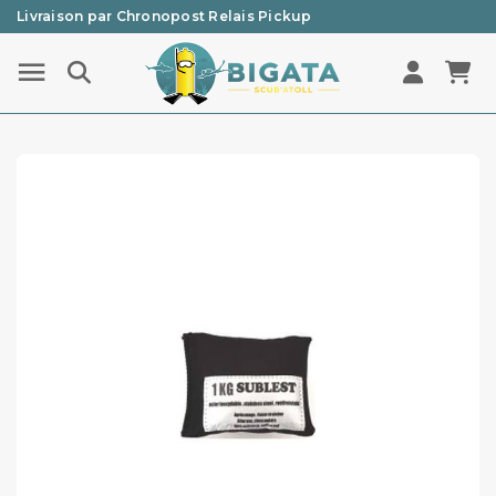
Livraison par Chronopost Relais Pickup
Une question ? Un renseignement ? 05 57 21 59 35