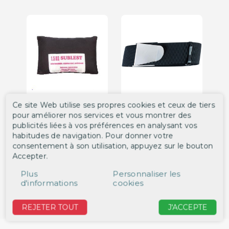
Plomb Grenaille 1.5 Kg
Ceinture Nylon 1.50 m
Plo
Ce site Web utilise ses propres cookies et ceux de tiers
Sublest
avec boucle Inox
kg 
pour améliorer nos services et vous montrer des
ref. SLLGI1500
ref. CEINTURE
ref
publicités liées à vos préférences en analysant vos
15,20 €
12,80 €
6,
habitudes de navigation. Pour donner votre
consentement à son utilisation, appuyez sur le bouton
DÉTAIL
DÉTAIL
Accepter.
Plus
Personnaliser les
d'informations
cookies
‹
›
REJETER TOUT
J'ACCEPTE