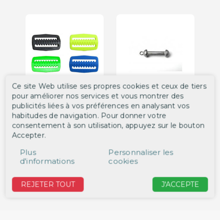
Ce site Web utilise ses propres cookies et ceux de tiers
pour améliorer nos services et vous montrer des
Bloqueur de Plombs
Plomb de parachute
Cei
publicités liées à vos préférences en analysant vos
Plastique
300 gr Sublest
m S
habitudes de navigation. Pour donner votre
ref. AM10511
ref. SLPA300
ref
consentement à son utilisation, appuyez sur le bouton
0,80 €
6,90 €
25
Accepter.
CHOISISSEZ UNE
DÉTAIL
Plus
Personnaliser les
OPTION
d'informations
cookies
‹
›
REJETER TOUT
J'ACCEPTE