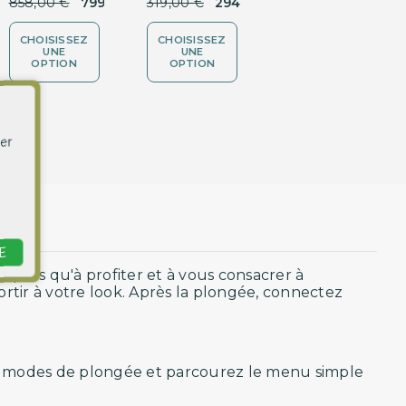
858,00 €
799,00 €
319,00 €
294,00 €
239,00 €
CHOISISSEZ
CHOISISSEZ
CHOISISSEZ
UNE
UNE
UNE
OPTION
OPTION
OPTION
›
er
E
z plus qu'à profiter et à vous consacrer à
rtir à votre look. Après la plongée, connectez
es 4 modes de plongée et parcourez le menu simple