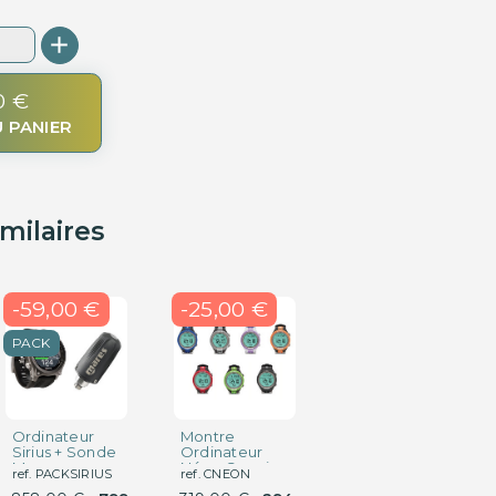
0 €
 PANIER
imilaires
-59,00 €
-25,00 €
PACK
Ordinateur
Montre
Ordinateur
Sirius + Sonde
Ordinateur
Donatello
Mares
Néon Cressi
Cressi
ref. PACKSIRIUS
ref. CNEON
ref. C860000