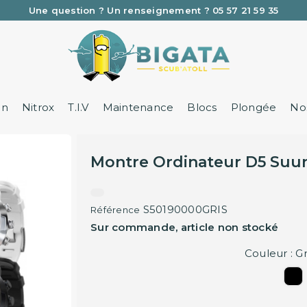
Une question ? Un renseignement ? 05 57 21 59 35
Livraison par Chronopost Relais Pickup
on
Nitrox
T.I.V
Maintenance
Blocs
Plongée
Nos
Montre Ordinateur D5 Suu
S50190000GRIS
Référence
Sur commande, article non stocké
Couleur : Gr
Noi
Vert / 