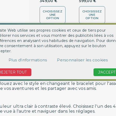
349,00 €
599,00 €
CHOISISSEZ
CHOISISSEZ
UNE
UNE
OPTION
OPTION
site Web utilise ses propres cookies et ceux de tiers pour
liorer nos services et vous montrer des publicités liées à vos
‹
férences en analysant vos habitudes de navigation. Pour donn
re consentement à son utilisation, appuyez sur le bouton
epter.
Plus d'informations
Personnaliser les cookies
REJETER TOUT
J'ACCEPT
i de clarté et de facilité d'utilisation que vous n'ave
ouez avec le style en changeant le bracelet pour l'asso
vre vos aventures et les partager avec vos amis.
ouleur ultra clair à contraste élevé. Choisissez l'un d
ne vue à l'autre et naviguer dans les réglages.