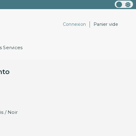
Connexion
Panier vide
 Services
nto
is / Noir
r / Noir
Noir
Blanc / Noir
Gris / Noir