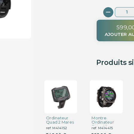
599,0
AJOUTER AU
Produits s
Ordinateur
Montre
Quad 2 Mares
Ordinateur
Sirius Mares
ref. M414152
ref. M414415