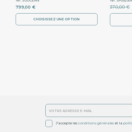
ref. SUOCEAN
ref. SP05200
799,00 €
370,00 €
CHOISISSEZ UNE OPTION

J'accepte les
conditions générales
et la
polit