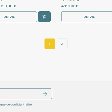
100
ref. M414168
359,00 €
499,00 €
DÉTAIL
DÉTAIL
1
2
ique de confidentialité