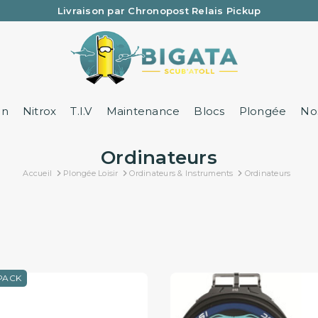
Une question ? Un renseignement ? 05 57 21 59 35
Livraison par Chronopost Relais Pickup
on
Nitrox
T.I.V
Maintenance
Blocs
Plongée
Nos
Ordinateurs
Accueil
Plongée Loisir
Ordinateurs & Instruments
Ordinateurs
PACK