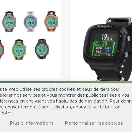
inateur Néon Cressi
site Web utilise ses propres cookies et ceux de tiers pour
liorer nos services et vous montrer des publicités liées à vos
294,00 €
férences en analysant vos habitudes de navigation. Pour donn
re consentement à son utilisation, appuyez sur le bouton
Ordinateur I330R Aqualung
HOISISSEZ UNE OPTION
epter.
ref. AI330R
Plus d'informations
Personnaliser les cookies
369,00 €