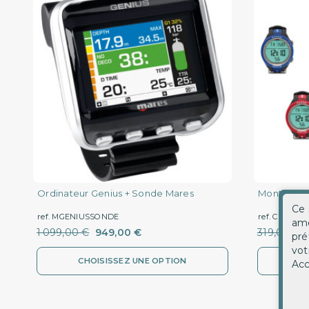
Ordinateur Genius + Sonde Mares
Montre Ord
Ce 
ref. MGENIUSSONDE
ref. CNEON
amé
1 099,00 €
949,00 €
319,00 €
pré
vot
CHOISISSEZ UNE OPTION
C
Acc