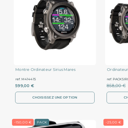
Montre Ordinateur Sirius Mares
Ordinateur
ref. M414415
ref. PACKSIR
599,00 €
858,00 €
CHOISISSEZ UNE OPTION
C
-150,00 €
PACK
-25,00 €