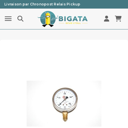
Livraison par Chronopost Relais Pickup
Une question ? Un renseignement ? 05 57 21 59 35