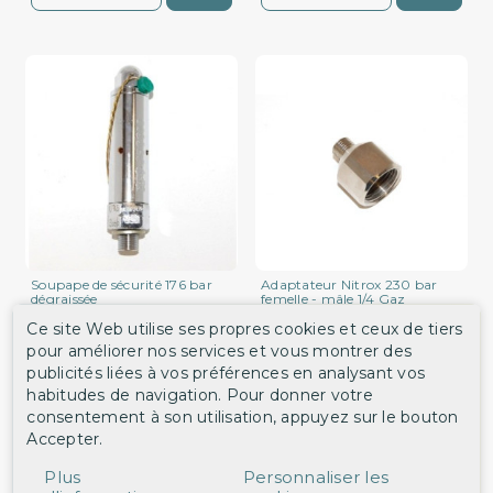
Soupape de sécurité 176 bar
Adaptateur Nitrox 230 bar
dégraissée
femelle - mâle 1/4 Gaz
ref. 31801D
ref. 60510
Ce site Web utilise ses propres cookies et ceux de tiers
343,20 €
25,20 €
pour améliorer nos services et vous montrer des
publicités liées à vos préférences en analysant vos
habitudes de navigation. Pour donner votre
DÉTAIL
DÉTAIL
consentement à son utilisation, appuyez sur le bouton
Accepter.
Plus
Personnaliser les