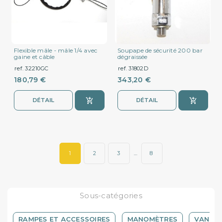
Flexible mâle - mâle 1/4 avec
Soupape de sécurité 200 bar
gaine et câble
dégraissée
ref. 32210GC
ref. 31802D
180,79 €
343,20 €
DÉTAIL
DÉTAIL
1
2
3
…
8
Sous-catégories
RAMPES ET ACCESSOIRES
MANOMÈTRES
VANNES