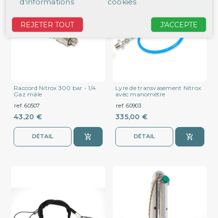
d'informations
cookies
REJETER TOUT
J'ACCEPTE
Raccord Nitrox 300 bar - 1/4
Lyre de transvasement Nitrox
Gaz mâle
avec manomètre
ref. 60507
ref. 60903
43,20 €
335,00 €
DÉTAIL
DÉTAIL