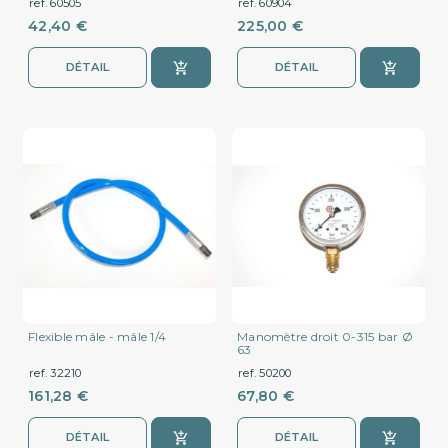
ref. 60505
ref. 60904
42,40 €
225,00 €
DÉTAIL
DÉTAIL
Flexible mâle - mâle 1/4
Manomètre droit 0-315 bar Ø
63
ref. 32210
ref. 50200
161,28 €
67,80 €
DÉTAIL
DÉTAIL