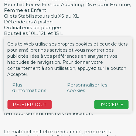
Beuchat Focea First ou Aqualung Dive pour Homme,
Femme et Enfant
Gilets Stabilisateurs du XS au XL
Détendeurs à piston
Ordinateurs de plongée
Bouteilles 10L, 12L et 15 L
Ce site Web utilise ses propres cookies et ceux de tiers
Pour les combinaisons, il est nécessaire de faire un
pour améliorer nos services et vous montrer des
essayage afin de déterminer ensemble votre taille.
publicités liées à vos préférences en analysant vos
Après cette détermination, nous créons votre fiche
habitudes de navigation. Pour donner votre
de location indiquant vos coordonnées ainsi que votre
consentement à son utilisation, appuyez sur le bouton
taille et modèle de combinaison. Il est possible de
Accepter.
réserver par téléphone lorsque cette fiche est
créée.Vous pouvez procéder à l'enlèvement de la
Plus
Personnaliser les
combinaison la veille du jour de location à partir de 15
d'informations
cookies
heures. Le paiement s'effectue à l'enlèvement du
matériel contre dépôt d'un chèque de caution de 210
€. Après enlèvement si la combinaison n'a pas servie
REJETER TOUT
J'ACCEPTE
ou si la plongée est annulée, il n'y a pas de
remboursement des frais de location.
Le matériel doit être rendu rincé, propre et si