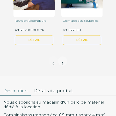
Révision Détendeurs
Gonflage des Bouteilles
Ch
Ord
ref. REVOCTOCOMP
ref. EPRSSH
ref
40
DÉTAIL
DÉTAIL
‹
›
Description
Détails du produit
Nous disposons au magasin d'un parc de matériel
dédié à la location :
Combinaisons (monopièce 6.5 mm + shorty 4 mm)