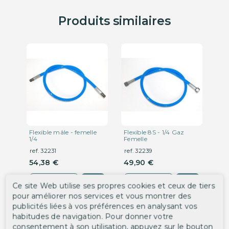
Produits similaires
Flexible mâle - femelle
Flexible 8S - 1/4 Gaz
Fle
1/4
Femelle
rac
ref. 32231
ref. 32239
ref
54,38 €
49,90 €
11
DÉTAIL
DÉTAIL
Ce site Web utilise ses propres cookies et ceux de tiers
pour améliorer nos services et vous montrer des
publicités liées à vos préférences en analysant vos
‹
›
habitudes de navigation. Pour donner votre
consentement à son utilisation, appuyez sur le bouton