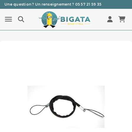
Une question ? Un renseignement ? 05 57 21 59 35
Livraison par Chronopost Relais Pickup