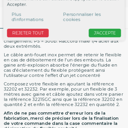
Accepter.
Plus
Personnaliser les
d'informations
cookies
Description
Détails du produit
REJETER TOUT
J'ACCEPTE
Flexible 1 mètre pour équiper les stations de
chargement. PS = 300b. Raccord mâle 1/4 acier aux
deux extrémités.
Le câble anti-fouet inox permet de retenir le flexible
en cas de déboitement de l'un des embouts. La
gaine anti-explosion absorbe l'énergie du fluide en
cas d'éclatement du flexible protégeant ainsi
l'utilisateur contre l'effet d'un jet concentré
Composez votre flexible en ajoutant la référence
32202 et 32232. Par exemple, pour un flexible de 3
mètres avec gaine et câble ajoutez dans votre panier
la référence 32215GC ainsi que la référence 32202 en
quantité 2 et enfin la référence 32232 en quantité 2.
Afin de ne pas commettre d'erreur lors de la
fabrication, merci de préciser lors de la finalisation
de votre commande dans la case commentaire la