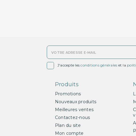

J'accepte les
conditions générales
et la
polit
Produits
N
Promotions
L
Nouveaux produits
M
Meilleures ventes
C
v
Contactez-nous
A
Plan du site
P
Mon compte