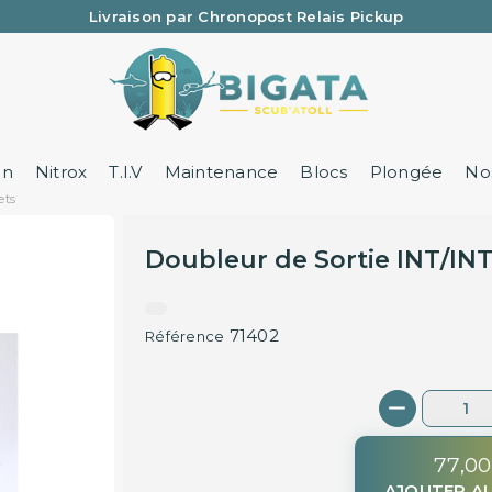
Livraison par Chronopost Relais Pickup
Une question ? Un renseignement ? 05 57 21 59 35
on
Nitrox
T.I.V
Maintenance
Blocs
Plongée
Nos
ets
Doubleur de Sortie INT/IN
71402
Référence
77,00
AJOUTER AU