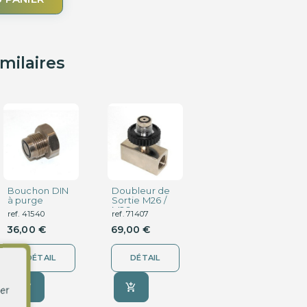
imilaires
Bouchon DIN
Doubleur de
Opercule BTR
à purge
Sortie M26 /
8
M26
ref. 41540
ref. 71407
ref. 20602
36,00 €
69,00 €
5,95 €
DÉTAIL
DÉTAIL
CHOISISSEZ
UNE
OPTION
er