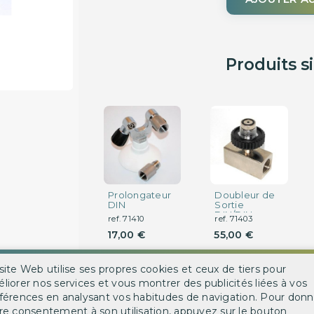
Produits s
Prolongateur
Doubleur de
DIN
Sortie
DIN/DIN
ref. 71410
ref. 71403
17,00 €
55,00 €
DÉTAIL
DÉTAIL
site Web utilise ses propres cookies et ceux de tiers pour
liorer nos services et vous montrer des publicités liées à vos
férences en analysant vos habitudes de navigation. Pour donn
re consentement à son utilisation, appuyez sur le bouton